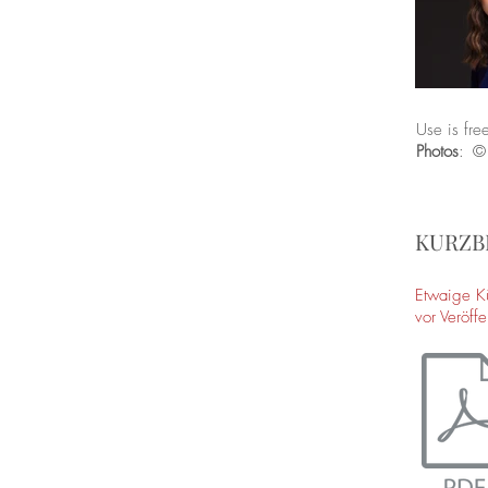
Use is fre
Photos
:
©
KURZBI
Etwaige K
vor Veröff