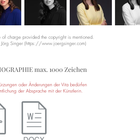
e of charge provided the copyright is mentioned.
Jörg Singer (
https://www.joergsinger.com
)
OGRAPHIE max. 1000 Zeichen
ürzungen oder Änderungen der Vita bedürfen
entlichung der Absprache mit der Künstlerin.