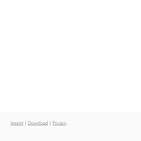
Imprint
|
Download
|
P
rivacy