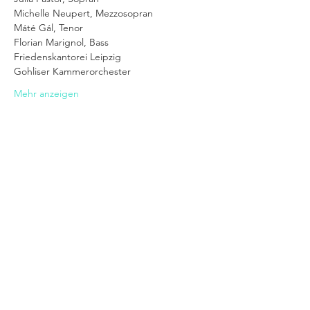
Michelle Neupert, Mezzosopran
Máté Gál, Tenor 
Florian Marignol, Bass
Friedenskantorei Leipzig
Gohliser Kammerorchester
Mehr anzeigen
Diese
Veranstaltung
teilen
Impressum
|
Download |
Datenschutz
erklärung