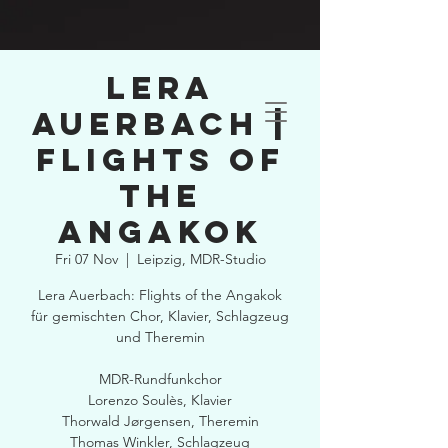
Lera
Auerbach |
Flights of
the
Angakok
Fri 07 Nov
  |  
Leipzig, MDR-Studio
Lera Auerbach: Flights of the Angakok
für gemischten Chor, Klavier, Schlagzeug
und Theremin
MDR-Rundfunkchor
Lorenzo Soulès, Klavier
Thorwald Jørgensen, Theremin
Thomas Winkler, Schlagzeug