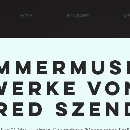
HOME
BIOGRAPHY
ME
mmermusi
Werke vo
red Szen