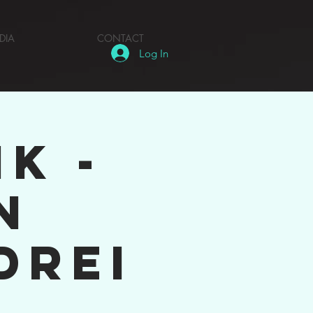
DIA
CONTACT
Log In
k -
n
drei