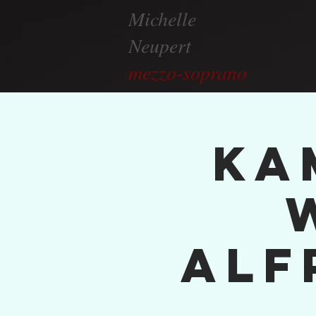
Michelle
Neupert
mezzo-soprano
Ka
Alf