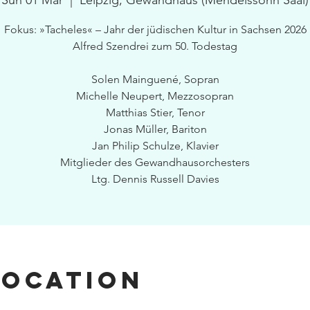
Sun 01 Mar
  |  
Leipzig, Gewandhaus (Mendelssohn Saal)
Fokus: »Tacheles« – Jahr der jüdischen Kultur in Sachsen 2026
Alfred Szendrei zum 50. Todestag
Solen Mainguené, Sopran
Michelle Neupert, Mezzosopran
Matthias Stier, Tenor
Jonas Müller, Bariton
Jan Philip Schulze, Klavier
Mitglieder des Gewandhausorchesters
Ltg. Dennis Russell Davies
Location